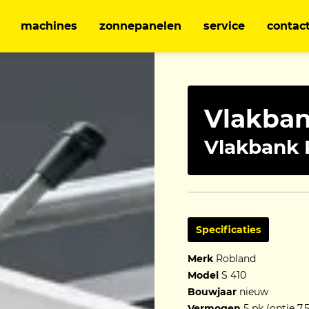
machines
zonnepanelen
service
contac
Vlakba
Vlakbank 
Specificaties
Merk
Robland
Model
S 410
Bouwjaar
nieuw
Vermogen
5 pk (optie 7.