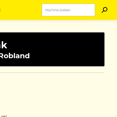
t
nk
Robland
5 pk)