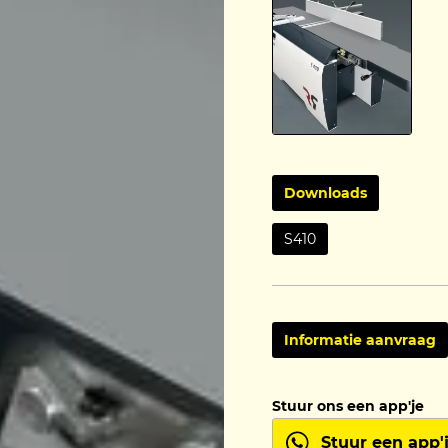
Downloads
S410
Informatie aanvraag
Stuur ons een app'je
Stuur een app'