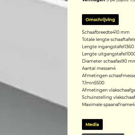
Omschrijving
Schaafbreedte410 mm
Totale lengte schaaftaf
Lengte ingangstafel136
Lengte uitgangstafel10
Diameter schaafas90 m
Aantal messen4
Afmetingen schaafmesse
T/min5500
Afmetingen vlakschaafg
Schuinstelling vlakschaaf
Maximale spaanafname
Media